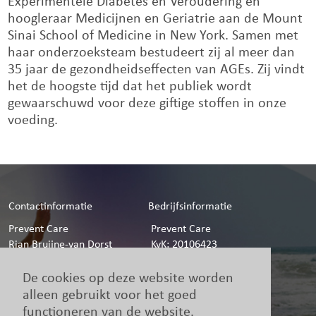
Experimentele Diabetes en Veroudering en
hoogleraar Medicijnen en Geriatrie aan de Mount
Sinai School of Medicine in New York. Samen met
haar onderzoeksteam bestudeert zij al meer dan
35 jaar de gezondheidseffecten van AGEs. Zij vindt
het de hoogste tijd dat het publiek wordt
gewaarschuwd voor deze giftige stoffen in onze
voeding.
Contactinformatie
Bedrijfsinformatie
Prevent Care
Prevent Care
Rian Bruijne-van Dorst
KvK: 20106423
Harpdreef 50
BTW: NL 8204.99.572.B01
4876 ZZ Etten-Leur
De cookies op deze website worden
076-5032430
alleen gebruikt voor het goed
info@prevent-care.nl
functioneren van de website.