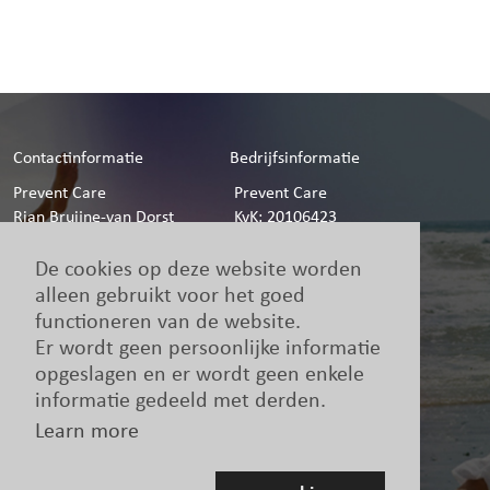
Contactinformatie
Bedrijfsinformatie
Prevent Care
Prevent Care
Rian Bruijne-van Dorst
KvK: 20106423
Harpdreef 50
BTW: NL 8204.99.572.B01
4876 ZZ Etten-Leur
De cookies op deze website worden
076-5032430
alleen gebruikt voor het goed
info@prevent-care.nl
functioneren van de website.
Contactformulier
Er wordt geen persoonlijke informatie
opgeslagen en er wordt geen enkele
informatie gedeeld met derden.
Diensten
Like ons
Learn more
NES
Facebook
ORTHO
DNA